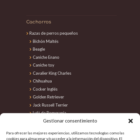
Cachorros
Razas de perros pequeños
Bichón Maltés
Beagle
Caniche Enano
Caniche toy
Cavalier King Charles
Chihuahua
Cocker Inglés
Golden Retriever
Jack Russell Terrier
Lulú de Pomerania
Gestionar consentimiento
Maltipoo
Perro de Agua
Para ofrecer las mejores experiencias, utilizamos tecnologías como las
Schnauzer Miniatura
cookies para almacenar y/o acceder a la información del dispositivo. El