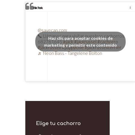
@savecan.com
📞 Llámanos para visitar nuestros cachorros
Haz clic para aceptar cookies de
682761645
#jack
#jackrussel
#cachorro
marketing y permitir este contenido
#jackrussell
#puppylove
#jackrussellterrier
♬ Neon Bass - Tangelene Bolton
Elige tu cachorro