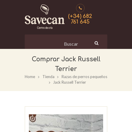
(+34) 682
761 645
Jack Russell
Terrier
Home
Tienda
Razas de perros pequeños
Jack Russell Terrier