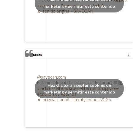
#cachorros
#perros
#perrostiktok
marketing y permitir este contenido
♬ sonido original - SAVECAN
@savecan.com
Estamos de vuelta con estas dos bebés🫶🏼
Haz clic para aceptar cookies de
#jackrussell
#jackrussellterrier
#puppylove
marketing y permitir este contenido
#cachorros
#perros
♬ original sound - spotifysounds.2025