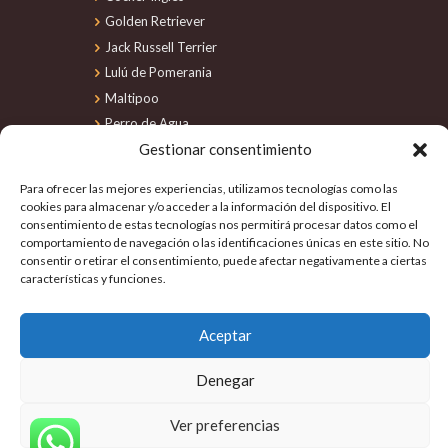
Golden Retriever
Jack Russell Terrier
Lulú de Pomerania
Maltipoo
Perro de Agua
Gestionar consentimiento
Schnauzer Miniatura
Shiba Inu
Para ofrecer las mejores experiencias, utilizamos tecnologías como las
Shih Tzu
cookies para almacenar y/o acceder a la información del dispositivo. El
consentimiento de estas tecnologías nos permitirá procesar datos como el
Teckel
comportamiento de navegación o las identificaciones únicas en este sitio. No
Yorkshire Terrier
consentir o retirar el consentimiento, puede afectar negativamente a ciertas
características y funciones.
Aceptar
Denegar
Savecan
© 2026 Todos los derechos
reservados
|
Aviso
legal
|
Política de cookies
Ver preferencias