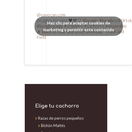
@savecan.com
Beagles tricolor 🖤🤎🤍
#beagle
#beaglesoftikto
Haz clic para aceptar cookies de
#beaglepuppy
#criadero
#cachorro
#disponible
marketing y permitir este contenido
♬ Back In Your Life (Instrumental) - Track and
Field
Elige tu cachorro
Razas de perros pequeños
Bichón Maltés