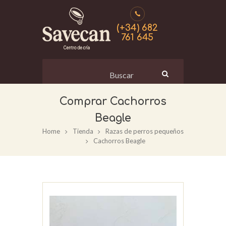
(+34) 682
761 645
Cachorros
Beagle
Home
Tienda
Razas de perros pequeños
Cachorros Beagle