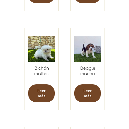
Bichón
Beagle
maltés
macho
coreano
macho
Leer
Leer
más
más