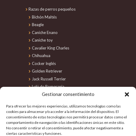
Razas de perros pequeños
Bichón Maltés
Beagle
Caniche Enano
Caniche toy
Cavalier King Charles
Chihuahua
Cocker Inglés
Golden Retriever
Jack Russell Terrier
Lulú de Pomerania
Gestionar consentimiento
Maltipoo
Perro de Agua
Para ofrecer las mejores experiencias, utilizamos tecnologías como las
Schnauzer Miniatura
cookies para almacenar y/o acceder a la información del dispositivo. El
consentimiento de estas tecnologías nos permitirá procesar datos como el
Shiba Inu
comportamiento de navegación o las identificaciones únicas en este sitio.
Shih Tzu
No consentir o retirar el consentimiento, puede afectar negativamente a
Teckel
ciertas características y funciones.