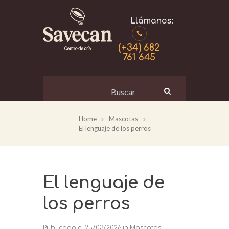
(+34) 682
761 645
Home
Mascotas
El lenguaje de los perros
El lenguaje de
los perros
Publicado el
25/03/2026
in
Mascotas