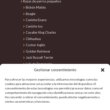
Razas de perros pequeños
Bichón Maltés
Beagle
Caniche Enano
Caniche toy
Cavalier King Charles
Chihuahua
Cocker Inglés
Golden Retriever
Jack Russell Terrier
Lulú de Pomerania
Gestionar consentimiento
Maltipoo
Perro de Agua
Para ofrecer las mejores experiencias, utilizamos tecnologías como las
Schnauzer Miniatura
cookies para almacenar y/o acceder a la información del dispositivo. El
consentimiento de estas tecnologías nos permitirá procesar datos como el
Shiba Inu
comportamiento de navegación o las identificaciones únicas en este sitio.
Shih Tzu
No consentir o retirar el consentimiento, puede afectar negativamente a
Teckel
ciertas características y funciones.
Yorkshire Terrier