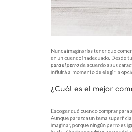
Nunca imaginarías tener que comer s
en un cuenco inadecuado. Desde t
para el perro
de acuerdo a sus caract
influirá al momento de elegir la op
¿Cuál es el mejor come
Escoger qué cuenco comprar para al
Aunque parezca un tema superficial
imaginar, porque ningún perro es ig
husky siberiano podrían comer del 