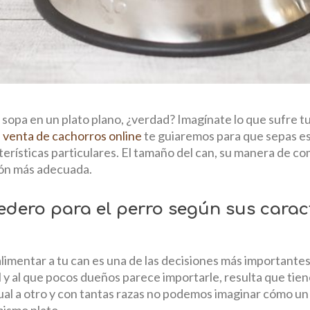
opa en un plato plano, ¿verdad? Imagínate lo que sufre tu
u
venta de cachorros online
te guiaremos para que sepas 
erísticas particulares. El tamaño del can, su manera de com
ción más adecuada.
dero para el perro según sus caract
imentar a tu can es una de las decisiones más importantes
 y al que pocos dueños parece importarle, resulta que tie
ual a otro y con tantas razas no podemos imaginar cómo u
mismo plato.