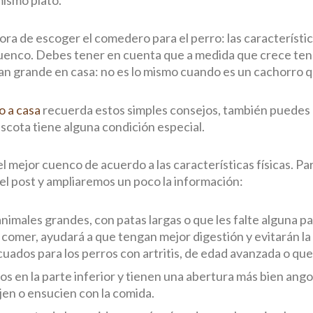
hora de escoger el comedero para el perro: las característic
l cuenco. Debes tener en cuenta que a medida que crece te
can grande en casa: no es lo mismo cuando es un cachorro que
o a casa
recuerda estos simples consejos, también puedes co
ascota tiene alguna condición especial.
mejor cuenco de acuerdo a las características físicas. Pa
del post y ampliaremos un poco la información:
 animales grandes, con patas largas o que les falte alguna p
 comer, ayudará a que tengan mejor digestión y evitarán la p
uados para los perros con artritis, de edad avanzada o que
os en la parte inferior y tienen una abertura más bien ango
jen o ensucien con la comida.