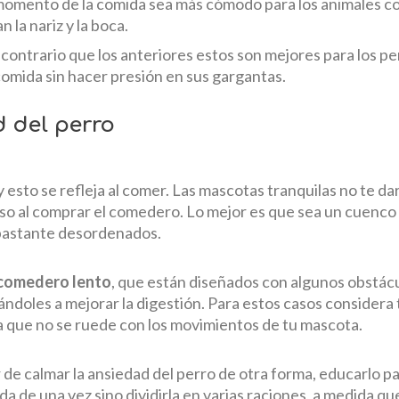
 momento de la comida sea más cómodo para los animales c
 la nariz y la boca.
l contrario que los anteriores estos son mejores para los p
a comida sin hacer presión en sus gargantas.
 del perro
 esto se refleja al comer. Las mascotas tranquilas no te da
so al comprar el comedero. Lo mejor es que sea un cuenco 
 bastante desordenados.
comedero lento
, que están diseñados con algunos obstácul
ándoles a mejorar la digestión. Para estos casos considera
a que no se ruede con los movimientos de tu mascota.
 de calmar la ansiedad del perro de otra forma, educarlo pa
a de una vez sino dividirla en varias raciones, a medida q