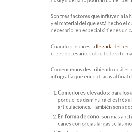
Son tres factores que influyen a la 
y el material del que está hecho e
necesario, en especial si tienes un 
Cuando prepares la
llegada del perr
crees necesario, sobre todo si tu m
Comencemos describiendo cuál es el 
infografía que encontrarás al final 
Comedores elevados
: para los
porque les disminuirá el estrés al
articulaciones. También son adec
En forma de cono
: son más anch
canes con orejas largas se las mo