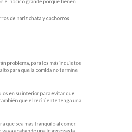
on el hocico grande porque tienen
erros de nariz chata y cachorros
rán problema, para los más inquietos
alto para que la comida no termine
os en su interior para evitar que
 también que el recipiente tenga una
ra que sea más tranquilo al comer.
ue vaya acabando una le agregas la