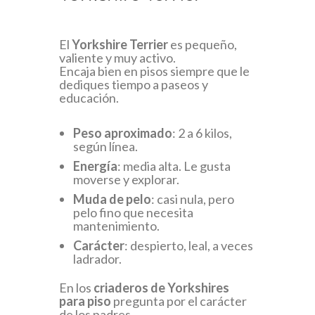
El
Yorkshire Terrier
es pequeño,
valiente y muy activo.
Encaja bien en pisos siempre que le
dediques tiempo a paseos y
educación.
Peso aproximado
: 2 a 6 kilos,
según línea.
Energía
: media alta. Le gusta
moverse y explorar.
Muda de pelo
: casi nula, pero
pelo fino que necesita
mantenimiento.
Carácter
: despierto, leal, a veces
ladrador.
En los
criaderos de Yorkshires
para piso
pregunta por el carácter
de los padres.