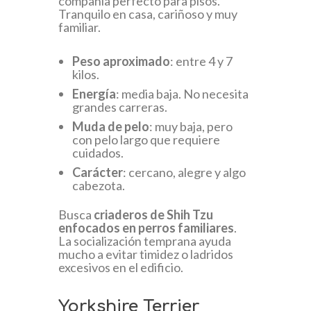
compañía perfecto para pisos.
Tranquilo en casa, cariñoso y muy
familiar.
Peso aproximado
: entre 4 y 7
kilos.
Energía
: media baja. No necesita
grandes carreras.
Muda de pelo
: muy baja, pero
con pelo largo que requiere
cuidados.
Carácter
: cercano, alegre y algo
cabezota.
Busca
criaderos de Shih Tzu
enfocados en perros familiares
.
La socialización temprana ayuda
mucho a evitar timidez o ladridos
excesivos en el edificio.
Yorkshire Terrier