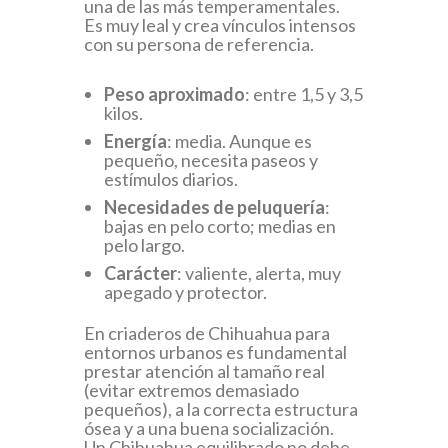
una de las más temperamentales.
Es muy leal y crea vínculos intensos
con su persona de referencia.
Peso aproximado
: entre 1,5 y 3,5
kilos.
Energía
: media. Aunque es
pequeño, necesita paseos y
estímulos diarios.
Necesidades de peluquería
:
bajas en pelo corto; medias en
pelo largo.
Carácter
: valiente, alerta, muy
apegado y protector.
En criaderos de Chihuahua para
entornos urbanos es fundamental
prestar atención al tamaño real
(evitar extremos demasiado
pequeños), a la correcta estructura
ósea y a una buena socialización.
Un Chihuahua equilibrado no debe