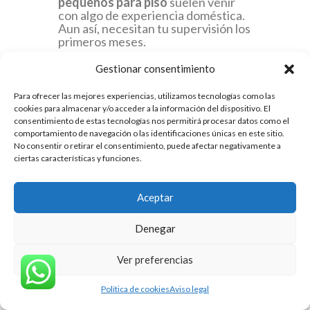
pequeños para piso
suelen venir
con algo de experiencia doméstica.
Aun así, necesitan tu supervisión los
primeros meses.
Gestionar consentimiento
Educación
Para ofrecer las mejores experiencias, utilizamos tecnologías como las
básica para
cookies para almacenar y/o acceder a la información del dispositivo. El
consentimiento de estas tecnologías nos permitirá procesar datos como el
comportamiento de navegación o las identificaciones únicas en este sitio.
perros
No consentir o retirar el consentimiento, puede afectar negativamente a
ciertas características y funciones.
pequeños de
piso
Aceptar
Denegar
Educar a un perro pequeño no
significa consentir todo.
Ver preferencias
Un perro pequeño sin normas
puede ser un problema serio en una
Política de cookies
Aviso legal
comunidad de vecinos.