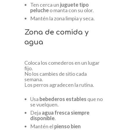
Ten cerca un
juguete tipo
peluche
o manta con su olor.
Mantén la zona limpia y seca.
Zona de comida y
agua
Coloca los comederos en un lugar
fijo.
No los cambies de sitio cada
semana.
Los perros agradecen la rutina.
Usa
bebederos estables
que no
se vuelquen.
Deja
agua fresca siempre
disponible
.
Mantén el
pienso bien