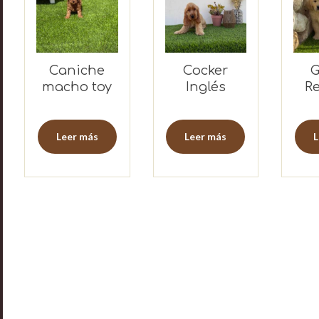
Caniche
Cocker
G
macho toy
Inglés
Re
hembra
h
Leer más
Leer más
L