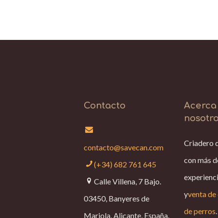
Contacto
Acerca
nosotr
Criadero 
contacto@savecan.com
con más d
(+34) 682 761 645
experienci
Calle Villena, 7 Bajo.
y
venta de 
03450, Banyeres de
de perros
.
Mariola. Alicante, España.