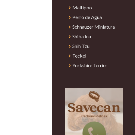
Maltipoo
Perro de Agua
Schnauzer Miniatura
Shiba Inu
Shih Tzu
Teckel
Yorkshire Terrier