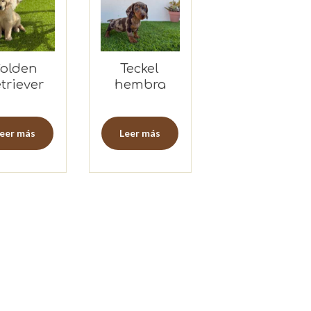
olden
Teckel
triever
hembra
embra
merlé
eer más
Leer más