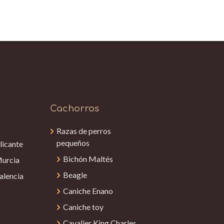
Cachorros
Razas de perros
pequeños
licante
Bichón Maltés
Murcia
Beagle
alencia
Caniche Enano
Caniche toy
Cavalier King Charles