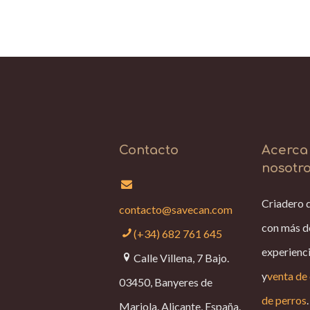
Contacto
Acerca
nosotr
Criadero 
contacto@savecan.com
con más d
(+34) 682 761 645
experienci
Calle Villena, 7 Bajo.
y
venta de 
03450, Banyeres de
de perros
.
Mariola. Alicante, España.