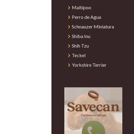
Maltipoo
Perro de Agua
Schnauzer Miniatura
Shiba Inu
Shih Tzu
Teckel
Yorkshire Terrier