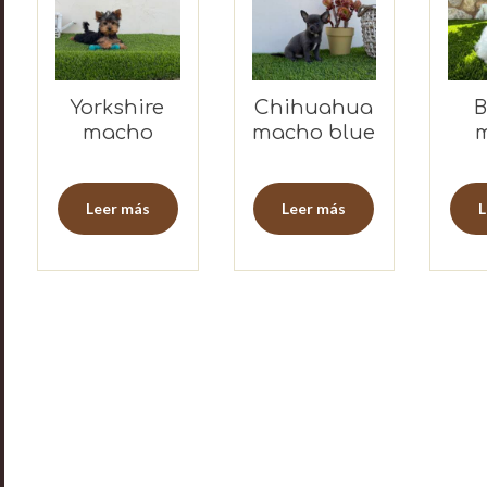
Yorkshire
Chihuahua
B
macho
macho blue
m
c
Leer más
Leer más
L