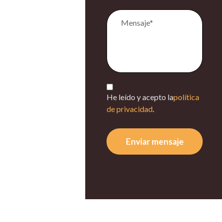
He leído y acepto la
política
de privacidad
.