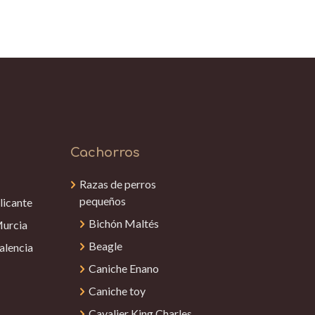
Cachorros
Razas de perros
pequeños
licante
Bichón Maltés
Murcia
Beagle
alencia
Caniche Enano
Caniche toy
Cavalier King Charles