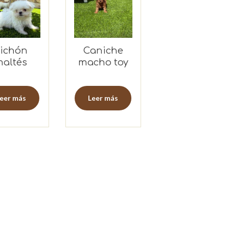
ichón
Caniche
altés
macho toy
oreano
macho
eer más
Leer más