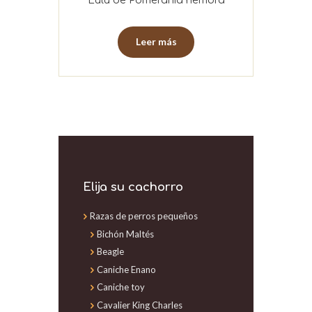
Lulú de Pomerania hembra
Leer más
Elija su cachorro
Razas de perros pequeños
Bichón Maltés
Beagle
Caniche Enano
Caniche toy
Cavalier King Charles