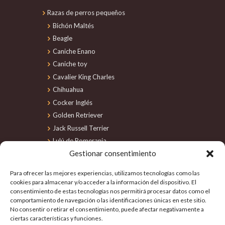
Razas de perros pequeños
Bichón Maltés
Beagle
Caniche Enano
Caniche toy
Cavalier King Charles
Chihuahua
Cocker Inglés
Golden Retriever
Jack Russell Terrier
Lulú de Pomerania
Gestionar consentimiento
Maltipoo
Perro de Agua
Para ofrecer las mejores experiencias, utilizamos tecnologías como las
Schnauzer Miniatura
cookies para almacenar y/o acceder a la información del dispositivo. El
consentimiento de estas tecnologías nos permitirá procesar datos como el
Shiba Inu
comportamiento de navegación o las identificaciones únicas en este sitio.
Shih Tzu
No consentir o retirar el consentimiento, puede afectar negativamente a
Teckel
ciertas características y funciones.