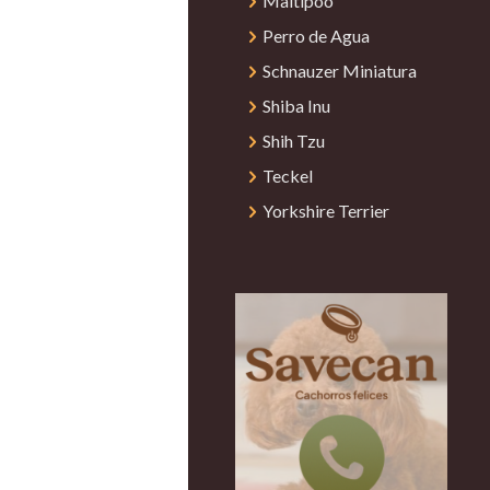
Maltipoo
Perro de Agua
Schnauzer Miniatura
Shiba Inu
Shih Tzu
Teckel
Yorkshire Terrier