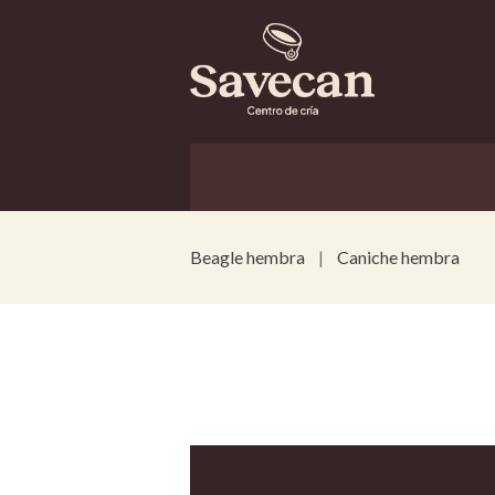
Beagle hembra
Caniche hembra