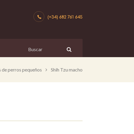
(+34) 682 761 645
 de perros pequeños
Shih Tzu macho