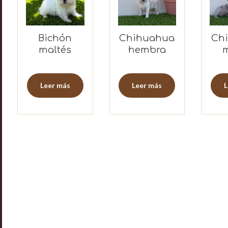
Bichón
Chihuahua
Ch
maltés
hembra
coreano
macho
Leer más
Leer más
L