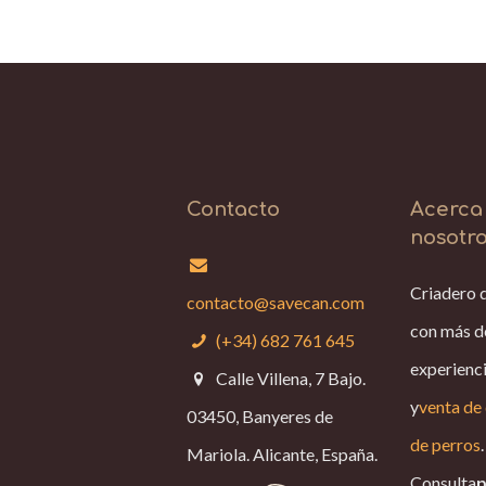
Contacto
Acerca
nosotr
Criadero 
contacto@savecan.com
con más d
(+34) 682 761 645
experienci
Calle Villena, 7 Bajo.
y
venta de 
03450, Banyeres de
de perros
.
Mariola. Alicante, España.
Consulta
p