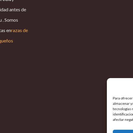
idad antes de
u . Somos
tas en
razas de
queños
Para ofrecer
almacenar y/
tecnologías 
identificaci
afectar nega