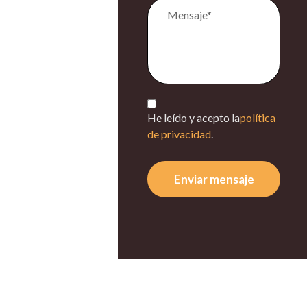
He leído y acepto la
política
de privacidad
.