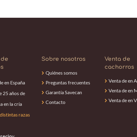
 de
Sobre nosotros
Venta de
os
cachorros
Quiénes somos
Venta de en A
de en España
Preguntas frecuentes
Venta de en 
Garantía Savecan
e 25 años de
Venta de en V
Contacto
a en la cría
distintas razas
recio
y