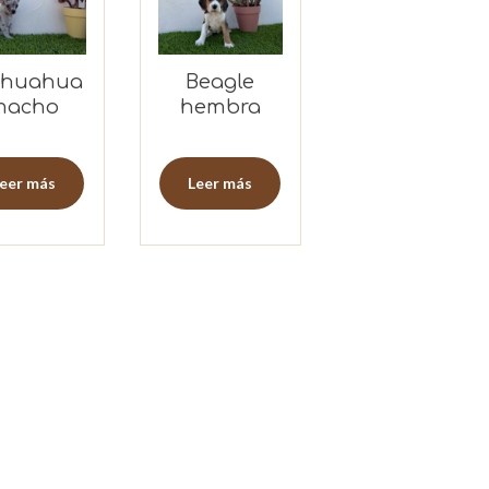
ihuahua
Beagle
macho
hembra
merlé
eer más
Leer más