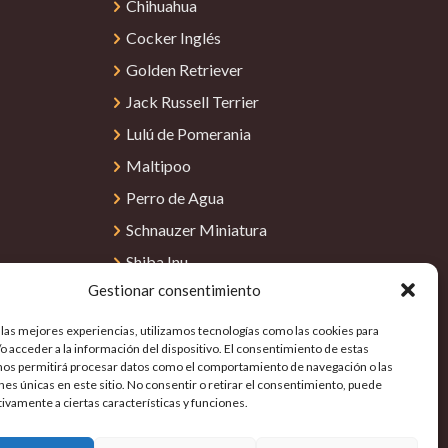
Chihuahua
Cocker Inglés
Golden Retriever
Jack Russell Terrier
Lulú de Pomerania
Maltipoo
Perro de Agua
Schnauzer Miniatura
Shiba Inu
Gestionar consentimiento
Shih Tzu
Teckel
 las mejores experiencias, utilizamos tecnologías como las cookies para
o acceder a la información del dispositivo. El consentimiento de estas
Yorkshire Terrier
nos permitirá procesar datos como el comportamiento de navegación o las
ones únicas en este sitio. No consentir o retirar el consentimiento, puede
tivamente a ciertas características y funciones.