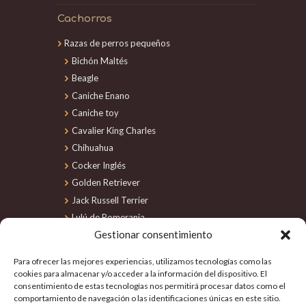
Cachorros
Razas de perros pequeños
Bichón Maltés
Beagle
Caniche Enano
Caniche toy
Cavalier King Charles
Chihuahua
Cocker Inglés
Golden Retriever
Jack Russell Terrier
Lulú de Pomerania
Gestionar consentimiento
Maltipoo
Perro de Agua
Para ofrecer las mejores experiencias, utilizamos tecnologías como las
Schnauzer Miniatura
cookies para almacenar y/o acceder a la información del dispositivo. El
consentimiento de estas tecnologías nos permitirá procesar datos como el
Shiba Inu
comportamiento de navegación o las identificaciones únicas en este sitio.
Shih Tzu