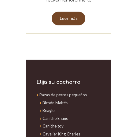
Teckel hembra merlé
Leer más
Elija su cachorro
Razas de perros pequeños
Bichón Maltés
Beagle
Caniche Enano
Caniche toy
Cavalier King Charles