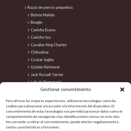
Razas de perros pequeños
Bichón Maltés
Beagle
Caniche Enano
Caniche toy
Cavalier King Charles
Chihuahua
Cocker Inglés
Golden Retriever
Jack Russell Terrier
Lulú de Pomerania
Gestionar consentimiento
Maltipoo
Perro de Agua
Para ofrecer las mejores experiencias, utilizamos tecnologías como las
Schnauzer Miniatura
cookies para almacenar y/o acceder a la información del dispositivo. El
consentimiento de estas tecnologías nos permitirá procesar datos como el
Shiba Inu
comportamiento de navegación o las identificaciones únicas en este sitio.
Shih Tzu
No consentir o retirar el consentimiento, puede afectar negativamente a
Teckel
ciertas características y funciones.