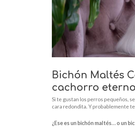
Bichón Maltés C
cachorro etern
Si te gustan los perros pequeños, s
cara redondita. Y probablemente t
¿Ese es un bichón maltés… o un b