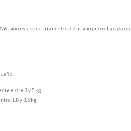
ntas
, sino estilos de cría dentro del mismo perro. La raza r
queño.
te entre 3 y 5 kg
tre 1,8 y 3,5 kg