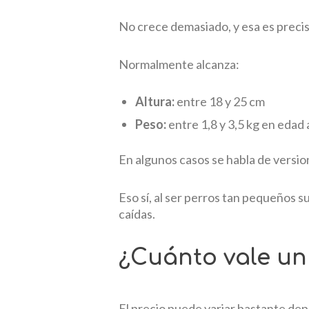
No crece demasiado, y esa es precis
Normalmente alcanza:
Altura:
entre 18 y 25 cm
Peso:
entre 1,8 y 3,5 kg en edad 
En algunos casos se habla de versio
Eso sí, al ser perros tan pequeños 
caídas.
¿Cuánto vale un
El precio puede variar bastante depe