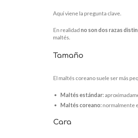
Aquí viene la pregunta clave.
En realidad
no son dos razas disti
maltés.
Tamaño
El maltés coreano suele ser más pe
Maltés estándar:
aproximadamen
Maltés coreano:
normalmente en
Cara