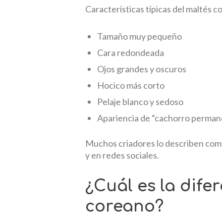
Características típicas del maltés c
Tamaño muy pequeño
Cara redondeada
Ojos grandes y oscuros
Hocico más corto
Pelaje blanco y sedoso
Apariencia de “cachorro perman
Muchos criadores lo describen como
y en redes sociales.
¿Cuál es la dife
coreano?