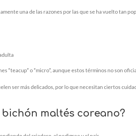
amente una de las razones por las que se ha vuelto tan pop
adulta
nes “teacup” o “micro”, aunque estos términos no son ofici
suelen ser más delicados, por lo que necesitan ciertos cuid
 bichón maltés coreano?
ndiendo del criadero, el pedigree y el país.